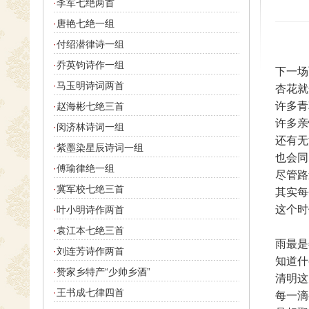
·
李军七绝两首
·
唐艳七绝一组
·
付绍潜律诗一组
·
乔英钧诗作一组
下一场
·
马玉明诗词两首
杏花就
许多青
·
赵海彬七绝三首
许多亲
·
闵济林诗词一组
还有无
·
紫墨染星辰诗词一组
也会同
·
傅瑜律绝一组
尽管路
·
冀军校七绝三首
其实每
这个时
·
叶小明诗作两首
·
袁江本七绝三首
雨最是
·
刘连芳诗作两首
知道什
·
赞家乡特产“少帅乡酒”
清明这
·
王书成七律四首
每一滴