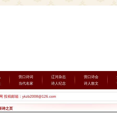
讯
营口诗词
辽河杂志
营口诗会
坛
当代名家
诗人纪念
诗人散文
投稿邮箱：ykzb2008@126.com
新诗之页