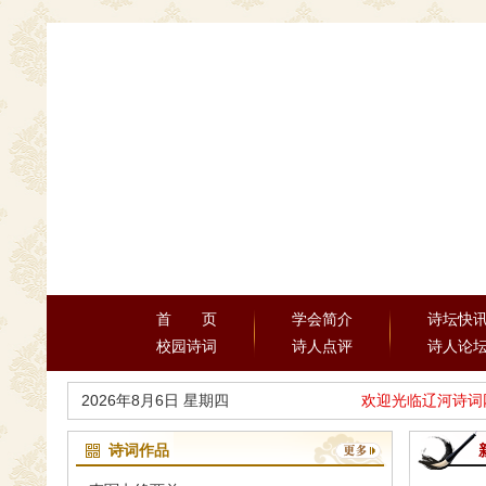
首 页
学会简介
诗坛快
校园诗词
诗人点评
诗人论
2026年8月6日 星期四
欢迎光临辽河诗词网 
诗词作品