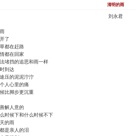
清明的雨
刘永君
雨
开了
草都在赶路
情都在回家
法堵挡的追思和雨一样
时到达
途压的泥泥泞泞
个人心里的痛
候比脚步更沉重
善解人意的
么时候下和什么时候不下
天的雨
都是亲人的泪